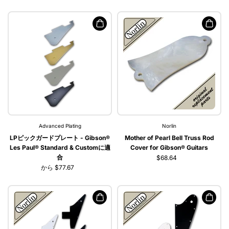
Advanced Plating
Norlin
LPピックガードプレート - Gibson®
Mother of Pearl Bell Truss Rod
Les Paul® Standard & Customに適
Cover for Gibson® Guitars
合
$68.64
から $77.67