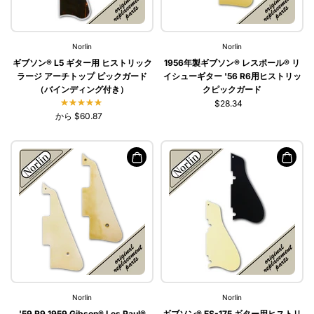
Norlin
Norlin
ギブソン® L5 ギター用 ヒストリック
1956年製ギブソン® レスポール® リ
ラージ アーチトップ ピックガード
イシューギター '56 R6用ヒストリッ
（バインディング付き）
クピックガード
$28.34
から $60.87
Norlin
Norlin
'59 R9 1959 Gibson® Les Paul®
ギブソン® ES-175 ギター用ヒストリ